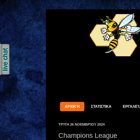
ΑΡΧΙΚΉ
ΣΤΑΤΙΣΤΙΚΑ
ΕΡΓΑΛΕΊ
ΤΡΊΤΗ 26 ΝΟΕΜΒΡΊΟΥ 2024
Champions League