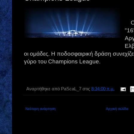
Κα
Ολ
"16
Αργ
Ελβ
οι ομάδες. Η ποδοσφαιρική δράση συνεχίζε
γύρο του Champions League.
Αναρτήθηκε από
PaScaL_7
στις
8:34:00 π.μ.
Νεότερη ανάρτηση
Αρχική σελίδα