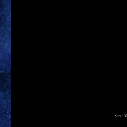
KentriB